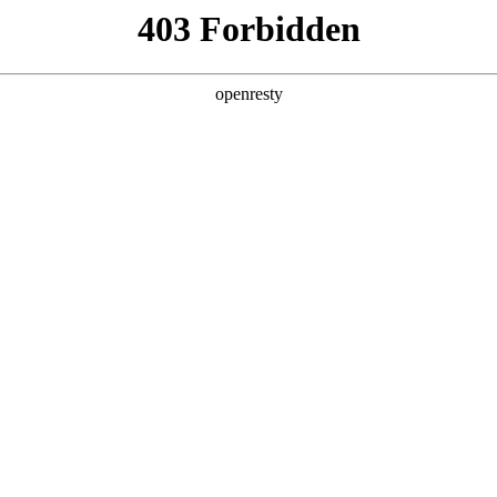
产品及服务
行业解决方案
合作伙伴
投资者关系
，涵盖各大垂直行业，覆
通过不断完善的产品服务体
、资金链与风控服务、伙
产业链的数字化转型。